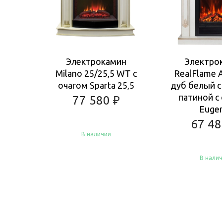
Электрокамин
Электро
Milano 25/25,5 WT с
RealFlame 
очагом Sparta 25,5
дуб белый с
патиной с
77 580
₽
Euge
67 4
В наличии
В нали
Купить
Купить