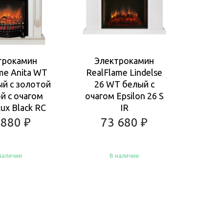
трокамин
Электрокамин
Ка
me Anita WT
RealFlame Lindelse
COU
ый с золотой
26 WT белый с
Ан
й с очагом
очагом Epsilon 26 S
очаг
ux Black RC
IR
 880
₽
73 680
₽
наличии
В наличии
пить
Купить