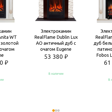
камин
Электрокамин
Элек
Anita WT
RealFlame Dublin Lux
RealFla
 золотой
AO античный дуб с
дуб бел
 очагом
очагом Eugene
патино
ne
Fobos L
53 380
₽
80
₽
61
В наличии
чии
В 
Купить
Ку