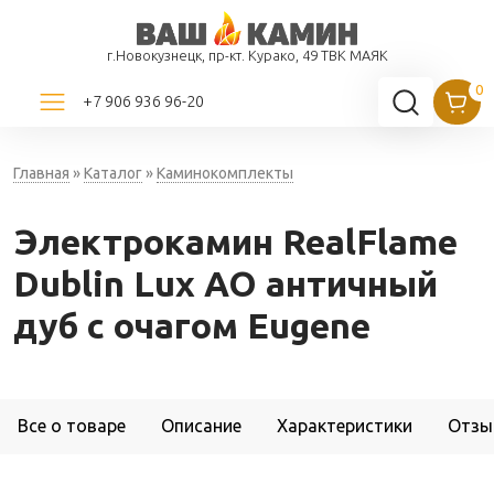
г.Новокузнецк, пр-кт. Курако, 49 ТВК МАЯК
+7 906 936 96-20
Главная
»
Каталог
»
Каминокомплекты
Электрокамин RealFlame
Dublin Lux AO античный
дуб с очагом Eugene
Все о товаре
Описание
Характеристики
Отзы