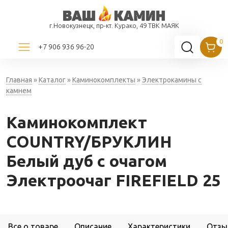
г.Новокузнецк, пр-кт. Курако, 49 ТВК МАЯК
+7 906 936 96-20
Главная
»
Каталог
»
Каминокомплекты
»
Электрокамины с
камнем
Каминокомплект
COUNTRY/БРУКЛИН
Белый дуб с очагом
Электроочаг FIREFIELD 25
Все о товаре
Описание
Характеристики
Отзы