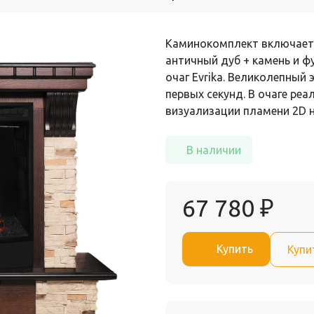
Каминокомплект включает 
античный дуб + камень и ф
очаг Evrika. Великолепный 
первых секунд. В очаге ре
визуализации пламени 2D 
В наличии
67 780
₽
Купить
Купи