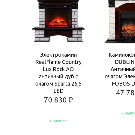
Электрокамин
Каминоко
RealFlame Country
DUBLIN
Lux Rock AO
Античный
античный дуб с
очагом Эле
очагом Sparta 25,5
FOBOS L
LED
47 7
70 830
₽
В нали
В наличии