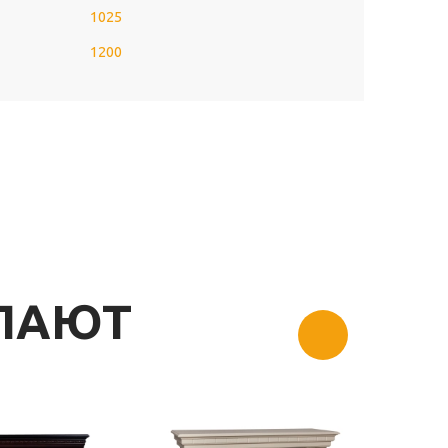
1025
1200
УПАЮТ