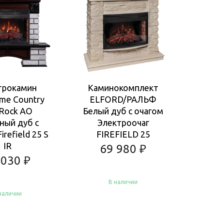
трокамин
Каминокомплект
Ка
ame Country
ELFORD/РАЛЬФ
COU
 Rock AO
Белый дуб с очагом
Ан
ный дуб с
Электроочаг
очаг
irefield 25 S
FIREFIELD 25
F
IR
69 980
₽
 030
₽
В наличии
наличии