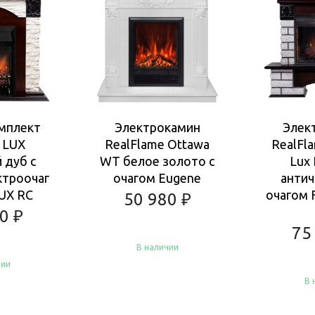
мплект
Электрокамин
Элек
 LUX
RealFlame Ottawa
RealFl
 дуб с
WT белое золото с
Lux
ктроочаг
очагом Eugene
антич
UX RC
очагом F
50 980
₽
80
₽
75
В наличии
чии
В 