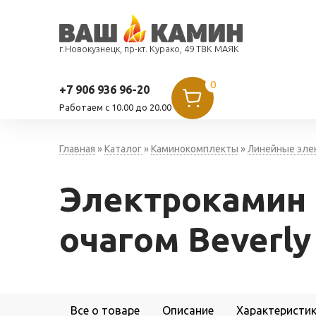
г.Новокузнецк, пр-кт. Курако, 49 ТВК МАЯК
0
+7 906 936 96-20
Работаем c 10.00 до 20.00
Главная
»
Каталог
»
Каминокомплекты
»
Линейные эле
Электрокамин R
очагом Beverly
Все о товаре
Описание
Характеристи