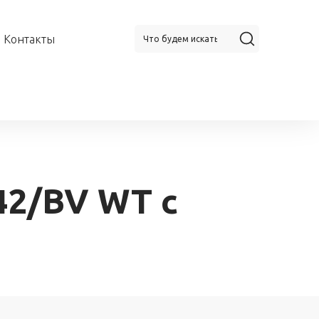
Контакты
42/BV WT с