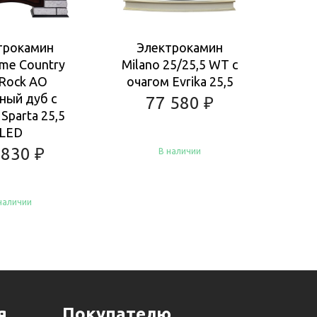
трокамин
Электрокамин
Ка
ame Country
Milano 25/25,5 WT с
 Rock AO
очагом Evrika 25,5
Ан
ный дуб с
очаг
77 580
₽
Sparta 25,5
F
LED
 830
₽
В наличии
наличии
Купить
пить
я
Покупателю