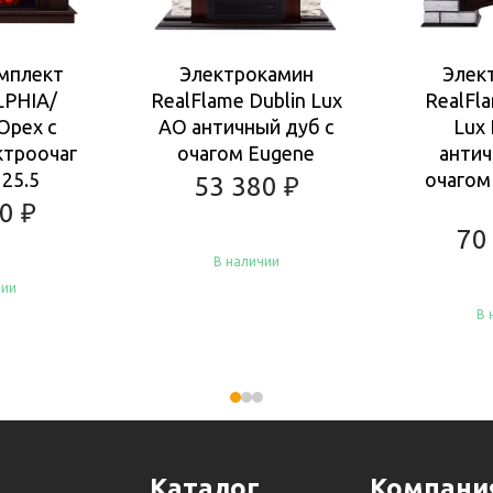
мплект
Электрокамин
Элек
LPHIA/
RealFlame Dublin Lux
RealFl
Орех с
AO античный дуб с
Lux
ктроочаг
очагом Eugene
антич
25.5
очагом 
53 380
₽
80
₽
70
В наличии
чии
В 
Купить
Ку
Каталог
Компани