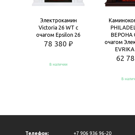
Электрокамин
Каминоко
Victoria 26 WT с
PHILADE
очагом Epsilon 26
ВЕРОНА 
очагом Эле
78 380
₽
EVRIKA 
62 7
В наличии
В нали
Купить
Купить
Телефон:
+7 906 936 96-20