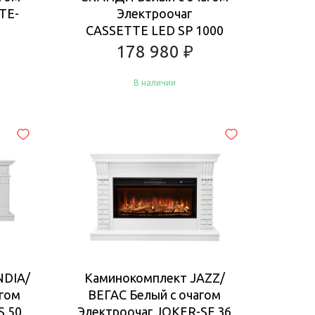
TE-
Электроочаг
CASSETTE LED SP 1000
178 980
₽
В наличии
Купить
NDIA/
Каминокомплект JAZZ/
гом
ВЕГАС Белый с очагом
S 50
Электроочаг JOKER-SF 36