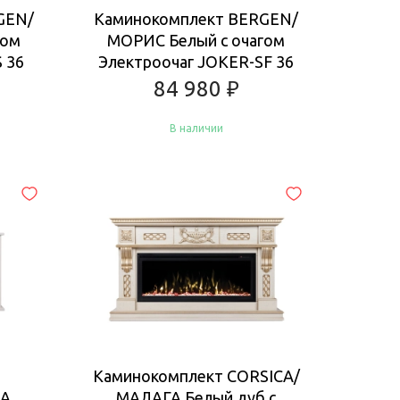
GEN/
Каминокомплект BERGEN/
гом
МОРИС Белый с очагом
 36
Электроочаг JOKER-SF 36
84 980
₽
В наличии
Купить
Каминокомплект CORSICA/
ЛА
МАЛАГА Белый дуб с