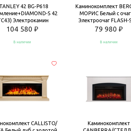
TANLEY 42 BG-P618
Каминокомплект BER
мление+DIAMOND-S 42
МОРИС Белый с оча
TC43) Электрокамин
Электроочаг FLASH-S
104 580
₽
79 980
₽
В наличии
В наличии
Купить
Купить
нокомплект CALLISTO/
Каминокомплект
А Белый дуб с золотой
CANBERRA/СТЕЛ