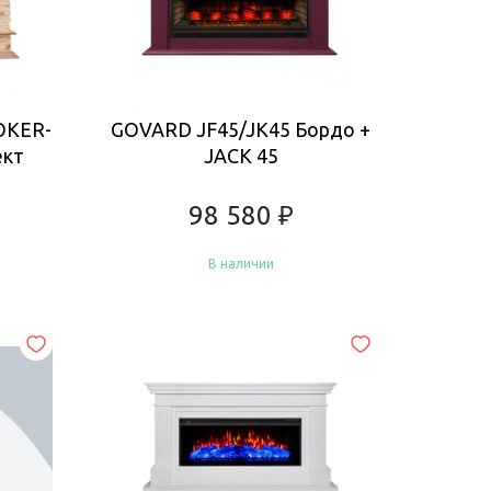
OKER-
GOVARD JF45/JK45 Бордо +
ект
JACK 45
98 580
₽
В наличии
Купить