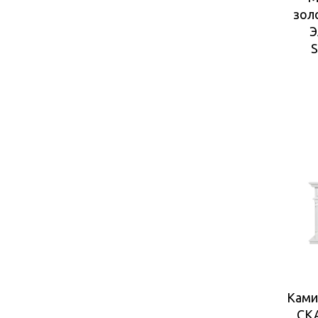
зол
Э
S
Ками
СК