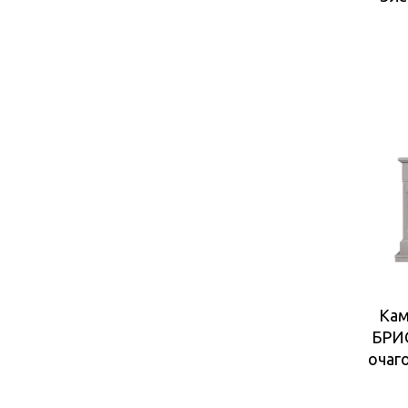
Кам
БРИ
очаг