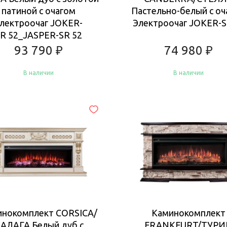
патиной с очагом
Пастельно-белый с оч
лектроочаг JOKER-
Электроочаг JOKER-S
R 52_JASPER-SR 52
93 790
₽
74 980
₽
В наличии
В наличии
Купить
Купить
инокомплект CORSICA/
Каминокомплект
АЛАГА Белый дуб с
FRANKFURT/ТУРИ