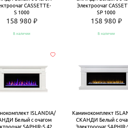
ектроочаг CASSETTE-
Электроочаг CASSET
S 1000
SP 1000
158 980
₽
158 980
₽
В наличии
В наличии
Купить
Купить
нокомплект ISLANDIA/
Каминокомплект ISLA
АНДИ Белый с очагом
СКАНДИ Белый с оча
ктроочаг SAPHIR-S 42
Электроочаг SAPHIR-