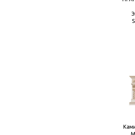
Э
S
Кам
М