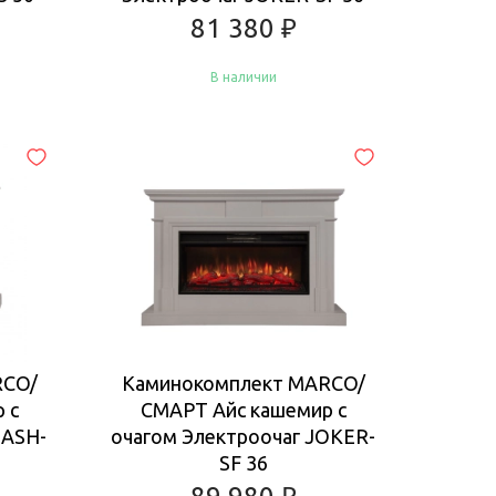
81 380
₽
В наличии
Купить
RCO/
Каминокомплект MARCO/
 с
СМАРТ Айс кашемир с
LASH-
очагом Электроочаг JOKER-
SF 36