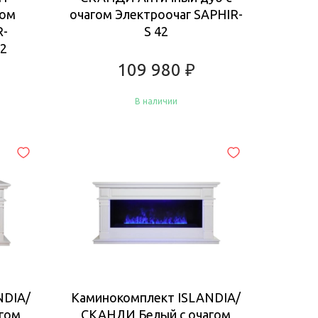
гом
очагом Электроочаг SAPHIR-
R-
S 42
52
109 980
₽
В наличии
Купить
NDIA/
Каминокомплект ISLANDIA/
гом
СКАНДИ Белый с очагом