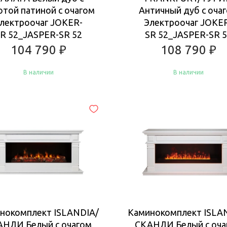
отой патиной с очагом
Античный дуб с оча
лектроочаг JOKER-
Электроочаг JOKE
R 52_JASPER-SR 52
SR 52_JASPER-SR 
104 790
₽
108 790
₽
В наличии
В наличии
Купить
Купить
нокомплект ISLANDIA/
Каминокомплект ISLA
АНДИ Белый с очагом
СКАНДИ Белый с оча