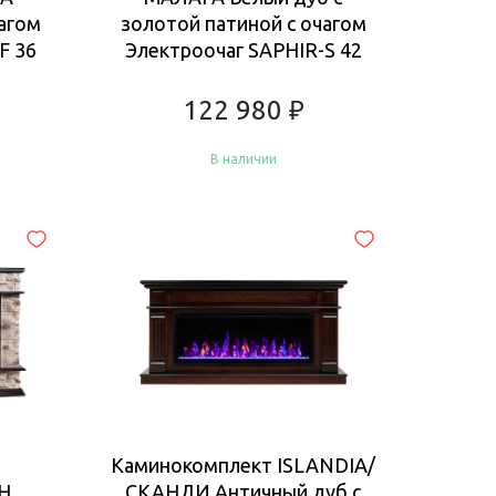
агом
золотой патиной с очагом
F 36
Электроочаг SAPHIR-S 42
122 980
₽
В наличии
Купить
Каминокомплект ISLANDIA/
Н
СКАНДИ Античный дуб с