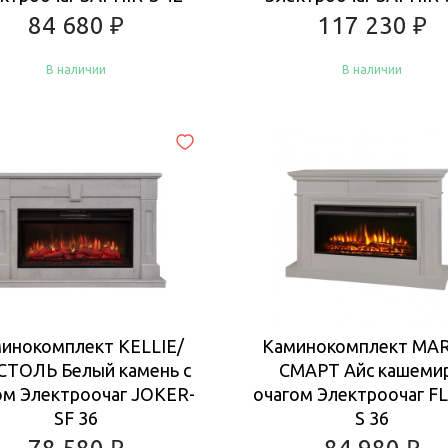
84 680
₽
117 230
₽
В наличии
В наличии
Купить
Купить
инокомплект KELLIE/
Каминокомплект MA
СТОЛЬ Белый камень с
СМАРТ Айс кашемир
ом Электроочаг JOKER-
очагом Электроочаг F
SF 36
S 36