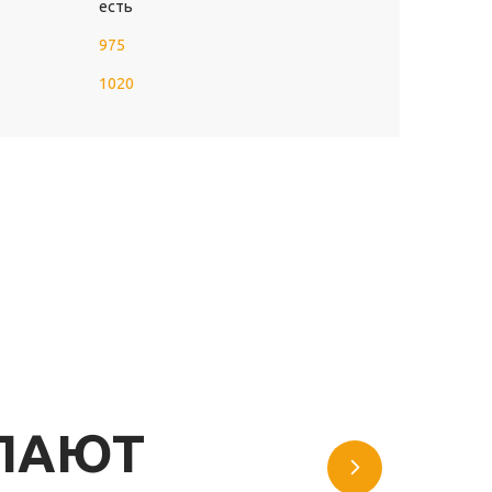
есть
975
1020
УПАЮТ