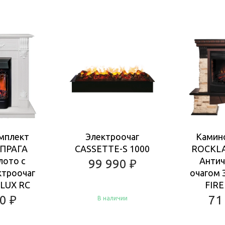
мплект
Электроочаг
Камин
ПРАГА
CASSETTE-S 1000
ROCKL
лото с
Антич
99 990
₽
ктроочаг
очагом 
LUX RC
FIRE
80
₽
71
В наличии