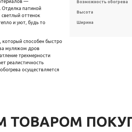
атериалов —
Возможность обогрева
. Отделка патиной
Высота
 светлый оттенок
епло и уют, будь то
Ширина
 который способен быстро
а за муляжом дров
чатление трехмерности
ает реалистичность
 обогрева осуществляется
ИМ ТОВАРОМ ПОК