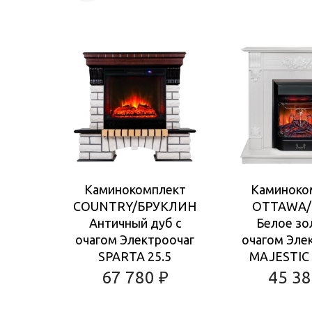
Каминокомплект
Каминоко
COUNTRY/БРУКЛИН
OTTAWA/
Античный дуб с
Белое зо
очагом Электроочаг
очагом Эле
SPARTA 25.5
MAJESTIC 
67 780
₽
45 3