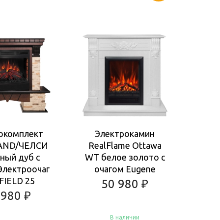
окомплект
Электрокамин
Э
AND/ЧЕЛСИ
RealFlame Ottawa
Rea
ный дуб с
WT белое золото с
Электроочаг
очагом Eugene
ан
FIELD 25
очаг
50 980
₽
 980
₽
В наличии