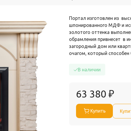
Портал изготовлен из вы
шпонированного МДФ и иск
золотого оттенка выполне
обрамления привнесет в ин
загородный дом или квар
очагом, который способе
В наличии
63 380
₽
Купить
Купи