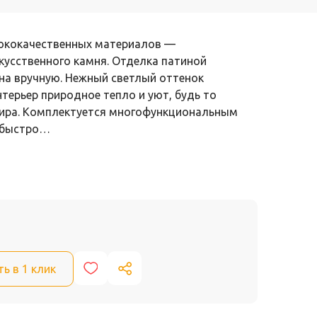
сококачественных материалов —
усственного камня. Отделка патиной
на вручную. Нежный светлый оттенок
терьер природное тепло и уют, будь то
тира. Комплектуется многофункциональным
н быстро…
ть в 1 клик