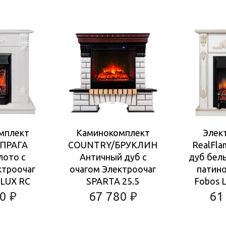
мплект
Каминокомплект
Элек
ПРАГА
COUNTRY/БРУКЛИН
RealFla
лото с
Античный дуб с
дуб бел
ктроочаг
очагом Электроочаг
патино
LUX RC
SPARTA 25.5
Fobos L
80
₽
67 780
₽
61