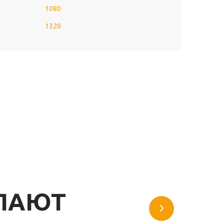
1080
1320
УПАЮТ