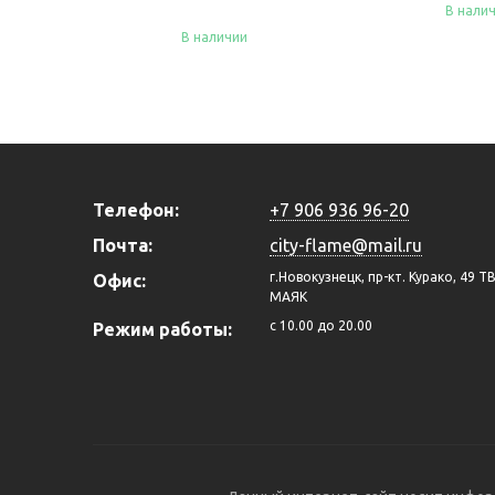
В нали
В наличии
Купить
Купить
Телефон:
+7 906 936 96-20
Почта:
city-flame@mail.ru
г.Новокузнецк, пр-кт. Курако, 49 Т
Офис:
МАЯК
c 10.00 до 20.00
Режим работы: