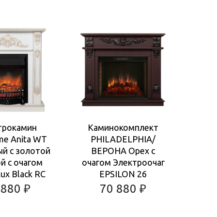
трокамин
Каминокомплект
Э
me Anita WT
PHILADELPHIA/
Rea
ый с золотой
ВЕРОНА Орех с
WT
й с очагом
очагом Электроочаг
зол
ux Black RC
EPSILON 26
о
 880
₽
70 880
₽