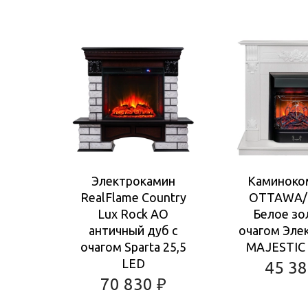
Электрокамин
Каминоко
RealFlame Country
OTTAWA/
Lux Rock AO
Белое зо
античный дуб с
очагом Эле
очагом Sparta 25,5
MAJESTIC 
LED
45 3
70 830
₽