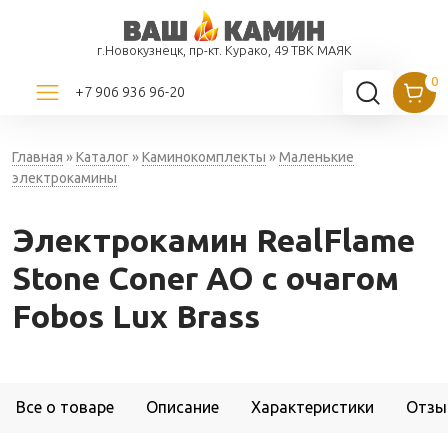
г.Новокузнецк, пр-кт. Курако, 49 ТВК МАЯК
+7 906 936 96-20
Главная
»
Каталог
»
Каминокомплекты
»
Маленькие
электрокамины
Электрокамин RealFlame
Stone Coner AO с очагом
Fobos Lux Brass
Все о товаре
Описание
Характеристики
Отзы