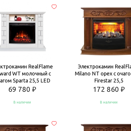
Купить
Купить
ктрокамин RealFlame
Электрокамин RealF
ward WT молочный с
Milano NT орех с очаг
агом Sparta 25,5 LED
Firestar 25,5
69 780
₽
172 860
₽
В наличии
В наличии
Купить
Купить