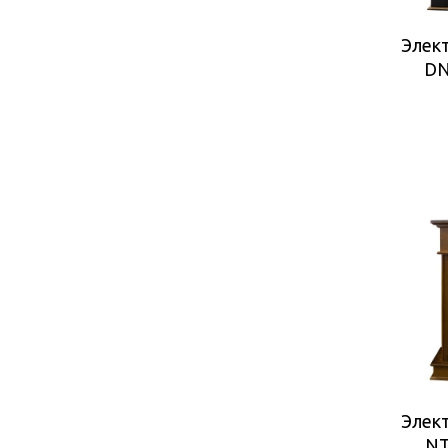
Элект
DN
Элект
NT