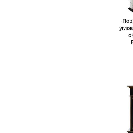
Пор
углов
о