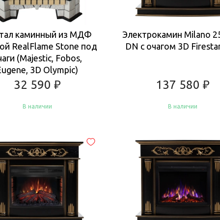
тал каминный из МДФ
Электрокамин Milano 2
ой RealFlame Stone под
DN с очагом 3D Firestar
чаги (Majestic, Fobos,
Eugene, 3D Olympic)
32 590
₽
137 580
₽
В наличии
В наличии
Купить
Купить