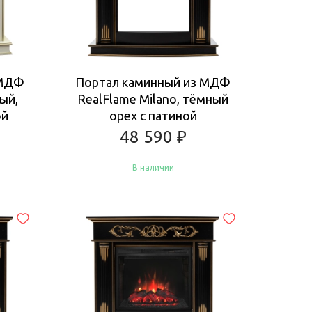
 МДФ
Портал каминный из МДФ
ый,
RealFlame Milano, тёмный
ой
орех с патиной
48 590
₽
В наличии
Купить