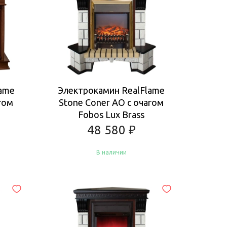
lame
Электрокамин RealFlame
гом
Stone Coner AO с очагом
Fobos Lux Brass
48 580
₽
В наличии
Купить