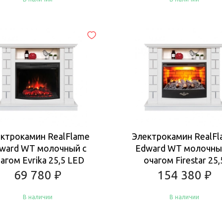
Купить
Купить
ктрокамин RealFlame
Электрокамин RealF
ward WT молочный с
Edward WT молочны
агом Evrika 25,5 LED
очагом Firestar 25,
69 780
₽
154 380
₽
В наличии
В наличии