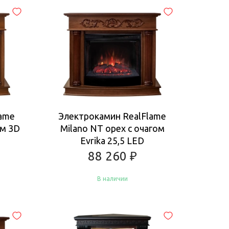
Купить
lame
Электрокамин RealFlame
ом 3D
Milano NT орех с очагом
Evrika 25,5 LED
88 260
₽
В наличии
Купить