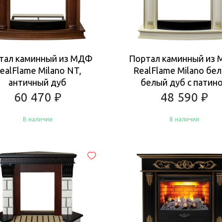
тал каминный из МДФ
Портал каминный из
ealFlame Milano NT,
RealFlame Milano бел
античный дуб
белый дуб с патин
60 470
₽
48 590
₽
В наличии
В наличии
Купить
Купить