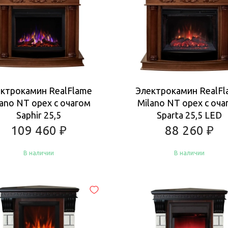
ктрокамин RealFlame
Электрокамин RealF
lano NT орех с очагом
Milano NT орех с оча
Saphir 25,5
Sparta 25,5 LED
109 460
₽
88 260
₽
В наличии
В наличии
Купить
Купить