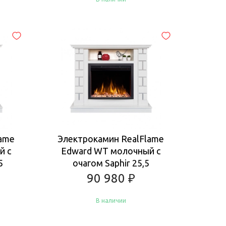
Купить
lame
Электрокамин RealFlame
й с
Edward WT молочный с
5
очагом Saphir 25,5
90 980
₽
В наличии