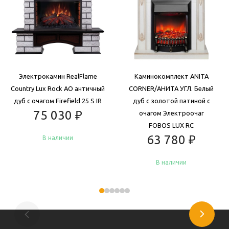
Электрокамин RealFlame
Каминокомплект ANITA
Country Lux Rock AO античный
CORNER/АНИТА УГЛ. Белый
дуб с очагом Firefield 25 S IR
дуб с золотой патиной с
75 030
₽
очагом Электроочаг
FOBOS LUX RC
63 780
₽
В наличии
В наличии
Купить
Купить