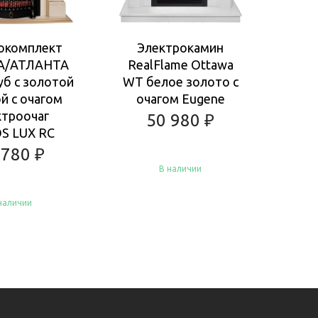
окомплект
Электрокамин
Ка
A/АТЛАНТА
RealFlame Ottawa
ROC
уб с золотой
WT белое золото с
Ан
й с очагом
очагом Eugene
очаг
ктроочаг
50 980
₽
S LUX RC
 780
₽
В наличии
наличии
Купить
пить