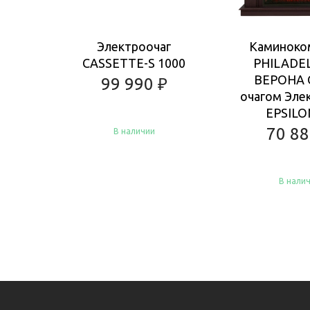
Электроочаг
Каминоко
CASSETTE-S 1000
PHILADE
ВЕРОНА 
99 990
₽
очагом Эле
EPSILO
70 8
В наличии
В нали
Купить
Купить