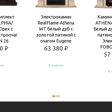
мплект
Электрокамин
Камин
LPHIA/
RealFlame Athena
ATHEN
Орех с
WT белый дуб с
Белый д
ктроочаг
золотой патиной с
патино
N 26
очагом Eugene
Эле
FOBO
80
₽
63 380
₽
57
чии
В наличии
В 
Купить
Ку