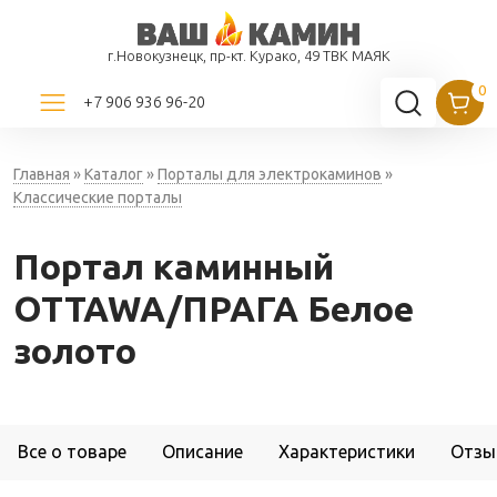
г.Новокузнецк, пр-кт. Курако, 49 ТВК МАЯК
+7 906 936 96-20
Главная
»
Каталог
»
Порталы для электрокаминов
»
Классические порталы
Портал каминный
OTTAWA/ПРАГА Белое
золото
Все о товаре
Описание
Характеристики
Отзы