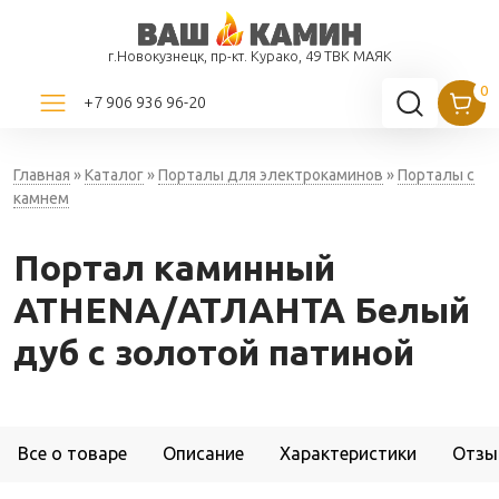
г.Новокузнецк, пр-кт. Курако, 49 ТВК МАЯК
+7 906 936 96-20
Главная
»
Каталог
»
Порталы для электрокаминов
»
Порталы с
камнем
Портал каминный
ATHENA/АТЛАНТА Белый
дуб с золотой патиной
Все о товаре
Описание
Характеристики
Отзы