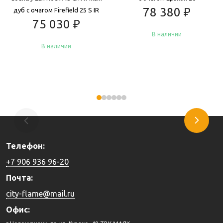
78 380
₽
дуб с очагом Firefield 25 S IR
75 030
₽
В наличии
В наличии
Купить
Купить
Телефон:
+7 906 936 96-20
Почта:
city-flame@mail.ru
Офис: