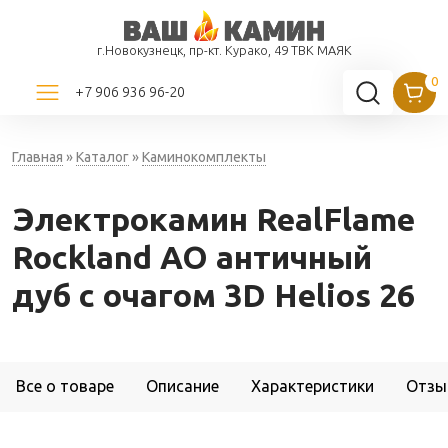
г.Новокузнецк, пр-кт. Курако, 49 ТВК МАЯК
+7 906 936 96-20
Главная
»
Каталог
»
Каминокомплекты
Электрокамин RealFlame
Rockland AO античный
дуб с очагом 3D Helios 26
Все о товаре
Описание
Характеристики
Отзы