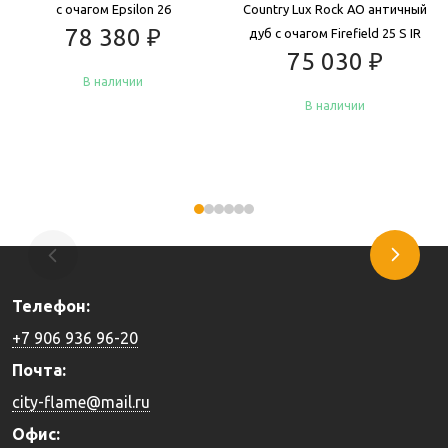
с очагом Epsilon 26
Country Lux Rock AO античный
78 380
₽
дуб с очагом Firefield 25 S IR
75 030
₽
В наличии
В наличии
Купить
Купить
Телефон:
+7 906 936 96-20
Почта:
city-flame@mail.ru
Офис: