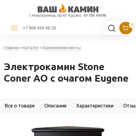
г.Новокузнецк, пр-кт. Курако, 49 ТВК МАЯК
+7 906 936 96-20
Главная
»
Каталог
»
Каминокомплекты
Электрокамин Stone
Coner AO с очагом Eugene
Все о товаре
Описание
Характеристики
Отзы