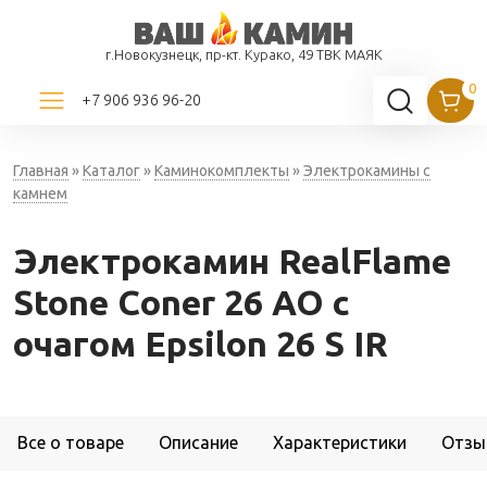
г.Новокузнецк, пр-кт. Курако, 49 ТВК МАЯК
+7 906 936 96-20
Главная
»
Каталог
»
Каминокомплекты
»
Электрокамины с
камнем
Электрокамин RealFlame
Stone Coner 26 AO с
очагом Epsilon 26 S IR
Все о товаре
Описание
Характеристики
Отзы