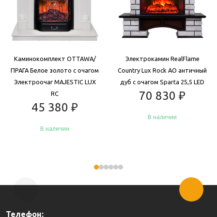
Каминокомплект OTTAWA/
Электрокамин RealFlame
ПРАГА Белое золото с очагом
Country Lux Rock AO античный
Электроочаг MAJESTIC LUX
дуб с очагом Sparta 25,5 LED
70 830
₽
RC
45 380
₽
В наличии
В наличии
Купить
Купить
Телефон: