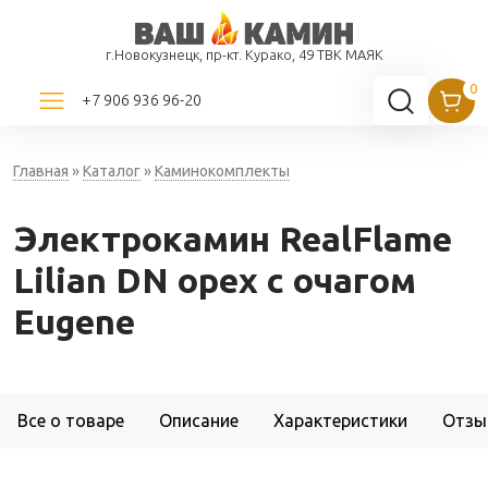
г.Новокузнецк, пр-кт. Курако, 49 ТВК МАЯК
+7 906 936 96-20
Главная
»
Каталог
»
Каминокомплекты
Электрокамин RealFlame
Lilian DN орех с очагом
Eugene
Все о товаре
Описание
Характеристики
Отзы