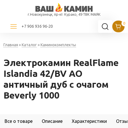
г.Новокузнецк, пр-кт. Курако, 49 ТВК МАЯК
+7 906 936 96-20
Главная
»
Каталог
»
Каминокомплекты
Электрокамин RealFlame
Islandia 42/BV AO
античный дуб с очагом
Beverly 1000
Все о товаре
Описание
Характеристики
Отзы