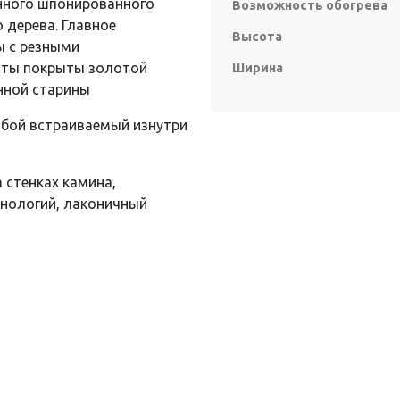
енного шпонированного
Возможность обогрева
 дерева. Главное
Высота
ы с резными
нты покрыты золотой
Ширина
нной старины
собой встраиваемый изнутри
а стенках камина,
хнологий, лаконичный