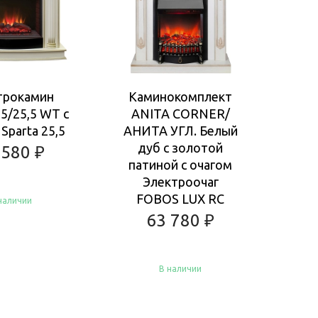
трокамин
Каминокомплект
Ка
25/25,5 WT с
ANITA CORNER/
ROC
Sparta 25,5
АНИТА УГЛ. Белый
Ан
дуб с золотой
очаг
 580
₽
патиной с очагом
Электроочаг
FOBOS LUX RC
наличии
63 780
₽
В наличии
пить