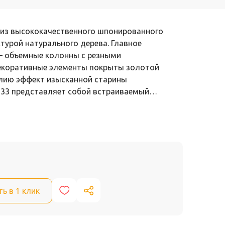
н из высококачественного шпонированного
турой натурального дерева. Главное
— объемные колонны с резными
екоративные элементы покрыты золотой
елию эффект изысканной старины
n 33 представляет собой встраиваемый…
ть в 1 клик