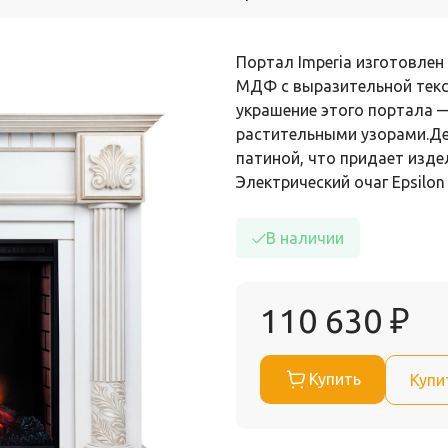
Портал Imperia изготовле
МДФ с выразительной текс
украшение этого портала 
растительными узорами.Д
патиной, что придает изд
Электрический очаг Epsilo
В наличии
110 630
₽
Купить
Купи