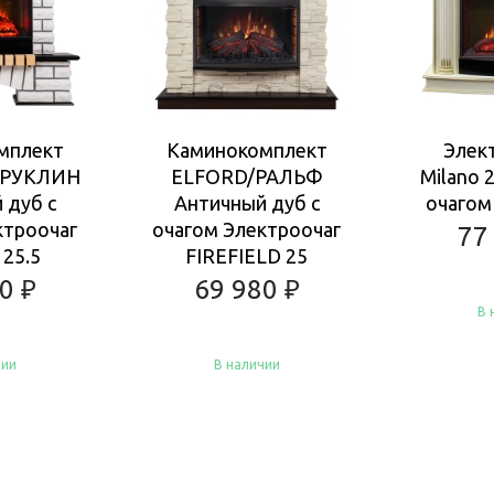
мплект
Каминокомплект
Элек
БРУКЛИН
ELFORD/РАЛЬФ
Milano 
 дуб с
Античный дуб с
очагом 
ктроочаг
очагом Электроочаг
77
25.5
FIREFIELD 25
80
₽
69 980
₽
В 
чии
В наличии
Ку
Купить