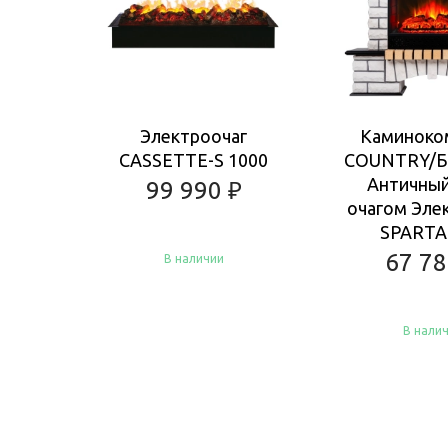
Электроочаг
Каминоко
CASSETTE-S 1000
COUNTRY/
Античный
99 990
₽
очагом Эле
SPARTA 
67 7
В наличии
В нали
Купить
Купить