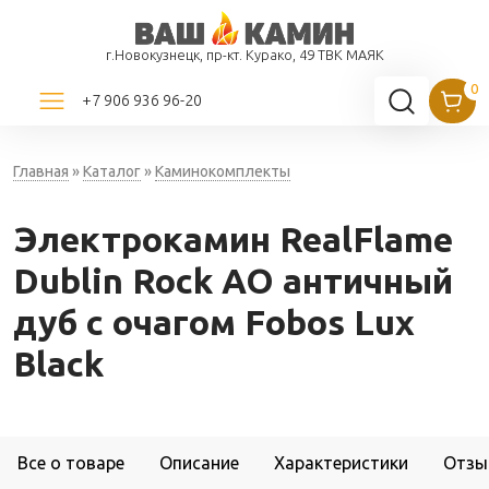
г.Новокузнецк, пр-кт. Курако, 49 ТВК МАЯК
+7 906 936 96-20
Главная
»
Каталог
»
Каминокомплекты
Электрокамин RealFlame
Dublin Rock AO античный
дуб с очагом Fobos Lux
Black
Все о товаре
Описание
Характеристики
Отзы