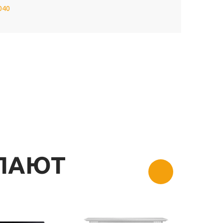
040
УПАЮТ