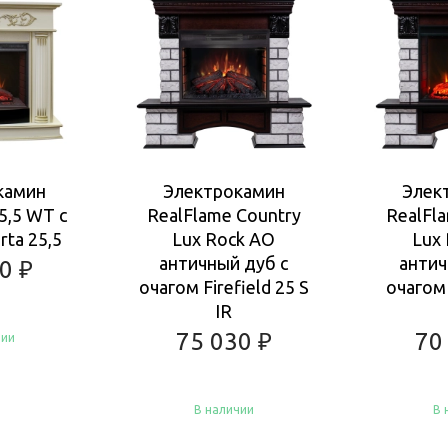
камин
Электрокамин
Элек
5,5 WT с
RealFlame Country
RealFl
rta 25,5
Lux Rock AO
Lux
античный дуб с
антич
80
₽
очагом Firefield 25 S
очагом 
IR
75 030
₽
70
чии
В наличии
В 