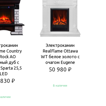
трокамин
Электрокамин
Э
ame Country
RealFlame Ottawa
Rea
 Rock AO
WT белое золото с
WT
ный дуб с
очагом Eugene
о
Sparta 25,5
50 980
₽
LED
 830
₽
В наличии
наличии