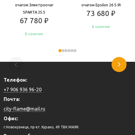
очагом Электроочаг
очагом Epsilon 26 S IR
73 680
₽
SPARTA 25.5
67 780
₽
В наличии
В наличии
Купить
Купить
Телефон:
+7 906 936 96-20
Почта:
city-flame@mail.ru
Офис:
г.Новокузнецк, пр-кт. Курако, 49 ТВК МАЯК