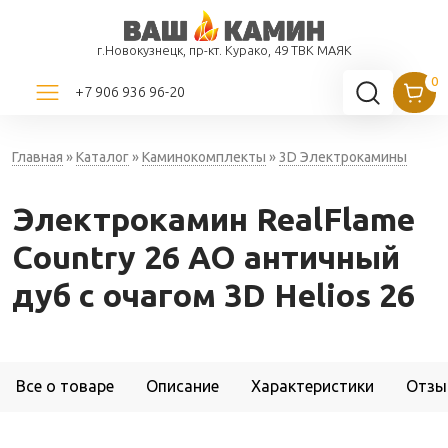
г.Новокузнецк, пр-кт. Курако, 49 ТВК МАЯК
+7 906 936 96-20
Главная
»
Каталог
»
Каминокомплекты
»
3D Электрокамины
Электрокамин RealFlame
Country 26 AO античный
дуб с очагом 3D Helios 26
Все о товаре
Описание
Характеристики
Отзы