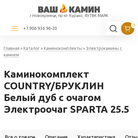
г.Новокузнецк, пр-кт. Курако, 49 ТВК МАЯК
+7 906 936 96-20
Главная
»
Каталог
»
Каминокомплекты
»
Электрокамины с
камнем
Каминокомплект
COUNTRY/БРУКЛИН
Белый дуб с очагом
Электроочаг SPARTA 25.5
Все о товаре
Описание
Характеристики
Отзы