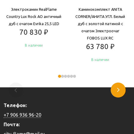
Электрокамин RealFlame
Каминокомплект ANITA
Country Lux Rock AO античный
CORNER/АНИТА УГЛ. Белый
дуб с очагом Evrika 25,5 LED
дуб с золотой патиной с
70 830
₽
очагом Электроочаг
FOBOS LUX RC
63 780
₽
В наличии
В наличии
Купить
Купить
Телефон:
+7 906 936 96-20
Почта:
city-flame@mail.ru