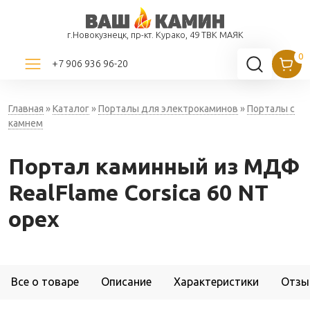
г.Новокузнецк, пр-кт. Курако, 49 ТВК МАЯК
+7 906 936 96-20
Главная
»
Каталог
»
Порталы для электрокаминов
»
Порталы с
камнем
Портал каминный из МДФ
RealFlame Corsica 60 NT
орех
Все о товаре
Описание
Характеристики
Отзы