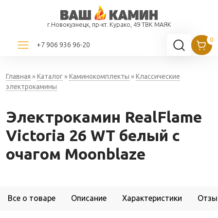
г.Новокузнецк, пр-кт. Курако, 49 ТВК МАЯК
+7 906 936 96-20
Главная
»
Каталог
»
Каминокомплекты
»
Классические
электрокамины
Электрокамин RealFlame
Victoria 26 WT белый с
очагом Moonblaze
Все о товаре
Описание
Характеристики
Отзы