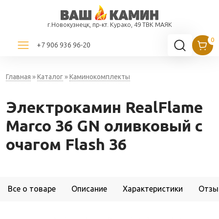
г.Новокузнецк, пр-кт. Курако, 49 ТВК МАЯК
+7 906 936 96-20
Главная
»
Каталог
»
Каминокомплекты
Электрокамин RealFlame
Marco 36 GN оливковый с
очагом Flash 36
Все о товаре
Описание
Характеристики
Отзы