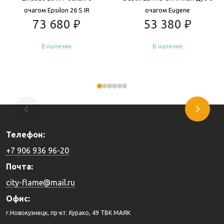
очагом Epsilon 26 S IR
очагом Eugene
73 680
₽
53 380
₽
В наличии
В наличии
Купить
Купить
Телефон:
+7 906 936 96-20
Почта:
city-flame@mail.ru
Офис:
г.Новокузнецк, пр-кт. Курако, 49 ТВК МАЯК