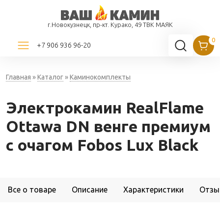
г.Новокузнецк, пр-кт. Курако, 49 ТВК МАЯК
+7 906 936 96-20
Главная
»
Каталог
»
Каминокомплекты
Электрокамин RealFlame
Ottawa DN венге премиум
с очагом Fobos Lux Black
Все о товаре
Описание
Характеристики
Отзы