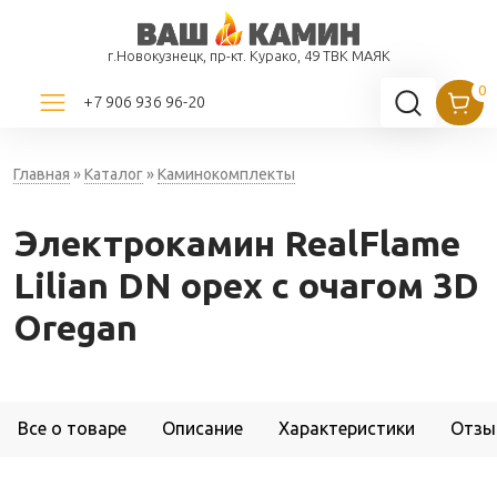
г.Новокузнецк, пр-кт. Курако, 49 ТВК МАЯК
+7 906 936 96-20
Главная
»
Каталог
»
Каминокомплекты
Электрокамин RealFlame
Lilian DN орех с очагом 3D
Oregan
Все о товаре
Описание
Характеристики
Отзы