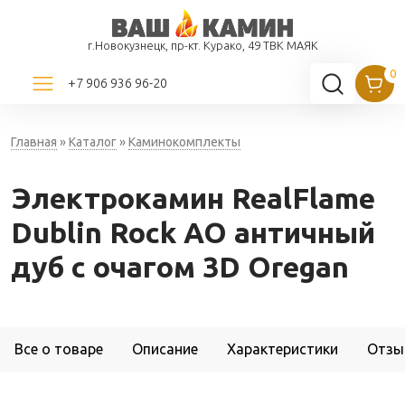
г.Новокузнецк, пр-кт. Курако, 49 ТВК МАЯК
+7 906 936 96-20
Главная
»
Каталог
»
Каминокомплекты
Электрокамин RealFlame
Dublin Rock AO античный
дуб с очагом 3D Oregan
Все о товаре
Описание
Характеристики
Отзы