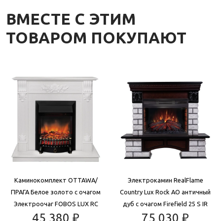
ВМЕСТЕ С ЭТИМ
ТОВАРОМ ПОКУПАЮТ
Каминокомплект OTTAWA/
Электрокамин RealFlame
ПРАГА Белое золото с очагом
Country Lux Rock AO античный
Электроочаг FOBOS LUX RC
дуб с очагом Firefield 25 S IR
45 380
₽
75 030
₽