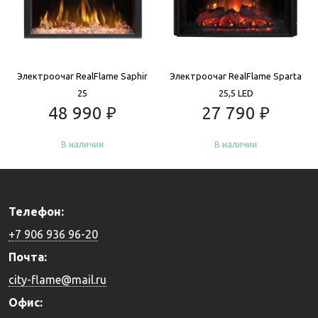
Электроочаг RealFlame Saphir
Электроочаг RealFlame Sparta
25
25,5 LED
48 990
₽
27 790
₽
В наличии
В наличии
Купить
Купить
Телефон:
+7 906 936 96-20
Почта:
city-flame@mail.ru
Офис: