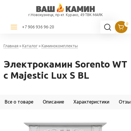
г.Новокузнецк, пр-кт. Курако, 49 ТВК МАЯК
+7 906 936 96-20
Главная
»
Каталог
»
Каминокомплекты
Электрокамин Sorento WT
с Majestic Lux S BL
Все о товаре
Описание
Характеристики
Отзы