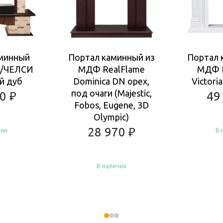
минный
Портал каминный из
Портал 
/ЧЕЛСИ
МДФ RealFlame
МДФ R
й дуб
Dominica DN орех,
Victori
под очаги (Majestic,
90
₽
49
Fobos, Eugene, 3D
Olympic)
28 970
₽
чии
В 
В наличии
Ку