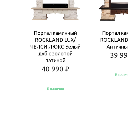
Портал каминный
Портал ка
ROCKLAND LUX/
ROCKLAND
ЧЕЛСИ ЛЮКС Белый
Античны
дуб с золотой
39 9
патиной
40 990
₽
В нали
В наличии
Купить
Купить