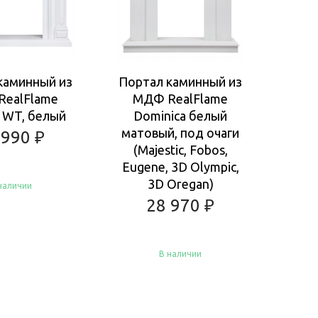
каминный из
Портал каминный из
По
ealFlame
МДФ RealFlame
SA
a WT, белый
Dominica белый
А
матовый, под очаги
 990
₽
(Majestic, Fobos,
Eugene, 3D Olympic,
3D Oregan)
наличии
28 970
₽
В наличии
пить