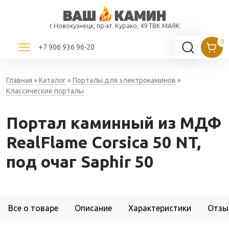
г.Новокузнецк, пр-кт. Курако, 49 ТВК МАЯК
+7 906 936 96-20
Главная
»
Каталог
»
Порталы для электрокаминов
»
Классические порталы
Портал каминный из МДФ
RealFlame Corsica 50 NT,
под очаг Saphir 50
Все о товаре
Описание
Характеристики
Отзы