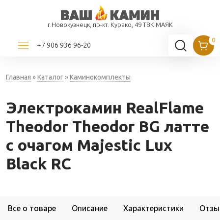
г.Новокузнецк, пр-кт. Курако, 49 ТВК МАЯК
+7 906 936 96-20
Главная
»
Каталог
»
Каминокомплекты
Электрокамин RealFlame
Theodor Theodor BG латте
с очагом Majestic Lux
Black RC
Все о товаре
Описание
Характеристики
Отзы