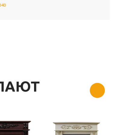
040
УПАЮТ