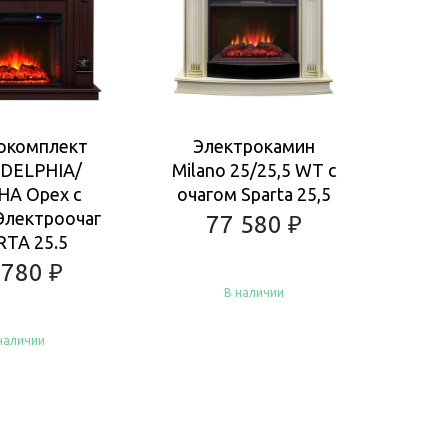
окомплект
Электрокамин
Ка
DELPHIA/
Milano 25/25,5 WT с
EL
А Орех с
очагом Sparta 25,5
Ан
Электроочаг
очаг
77 580
₽
RTA 25.5
F
 780
₽
В наличии
наличии
Купить