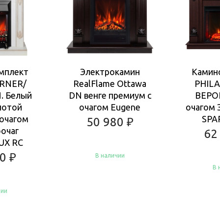
мплект
Электрокамин
Камин
ORNER/
RealFlame Ottawa
PHILA
. Белый
DN венге премиум с
ВЕРОН
лотой
очагом Eugene
очагом 
 очагом
SPA
50 980
₽
очаг
62
UX RC
80
₽
В наличии
В 
чии
Купить