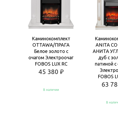
Каминокомплект
Каминоко
OTTAWA/ПРАГА
ANITA C
Белое золото с
АНИТА УГЛ
очагом Электроочаг
дуб с зо
FOBOS LUX RC
патиной с
Электро
45 380
₽
FOBOS L
63 7
В наличии
В нали