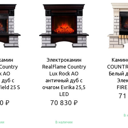
камин
Электрокамин
Камин
Country
RealFlame Country
COUNTR
k AO
Lux Rock AO
Белый д
 дуб с
античный дуб с
Эле
ield 25 S
очагом Evrika 25,5
FIRE
LED
71
30
₽
70 830
₽
В 
чии
В наличии