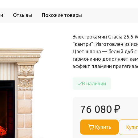
ки
Отзывы
Похожие товары
Электрокамин Gracia 25,5 W
"кантри". Изготовлен из и
Цвет шпона — белый дуб с 
гармонично дополняет ками
эффект пламени притягивае
В наличии
76 080
₽
Купить
Купи