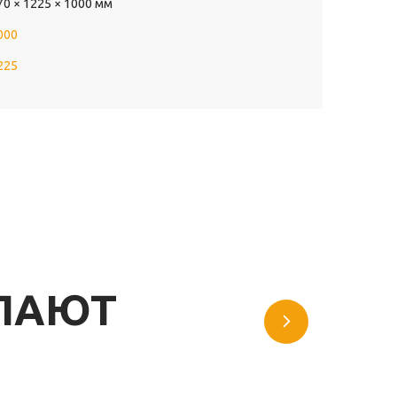
70 × 1225 × 1000 мм
000
225
УПАЮТ