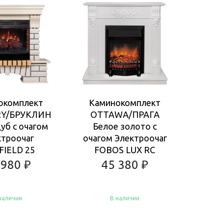
окомплект
Каминокомплект
Ка
Y/БРУКЛИН
OTTAWA/ПРАГА
EL
уб с очагом
Белое золото с
Ан
ктроочаг
очагом Электроочаг
очаг
FIELD 25
FOBOS LUX RC
F
 980
₽
45 380
₽
наличии
В наличии