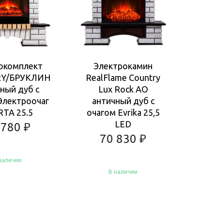
окомплект
Электрокамин
Э
Y/БРУКЛИН
RealFlame Country
Real
ный дуб с
Lux Rock AO
AO 
Электроочаг
античный дуб с
о
RTA 25.5
очагом Evrika 25,5
LED
 780
₽
70 830
₽
наличии
В наличии
пить