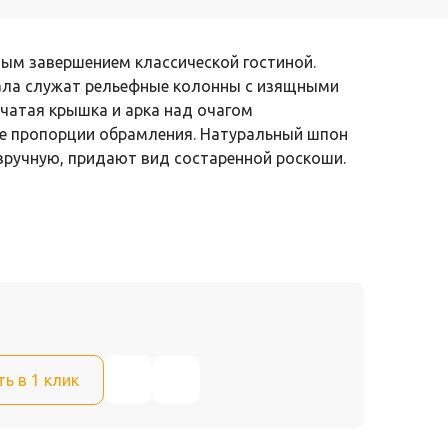
ным завершением классической гостиной.
ала служат рельефные колонны с изящными
чатая крышка и арка над очагом
е пропорции обрамления. Натуральный шпон
 вручную, придают вид состаренной роскоши.
ть в 1 клик