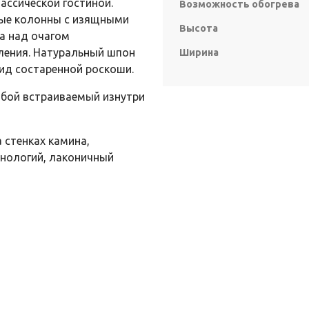
ассической гостиной.
Возможность обогрева
ные колонны с изящными
Высота
а над очагом
ления. Натуральный шпон
Ширина
вид состаренной роскоши.
собой встраиваемый изнутри
а стенках камина,
хнологий, лаконичный