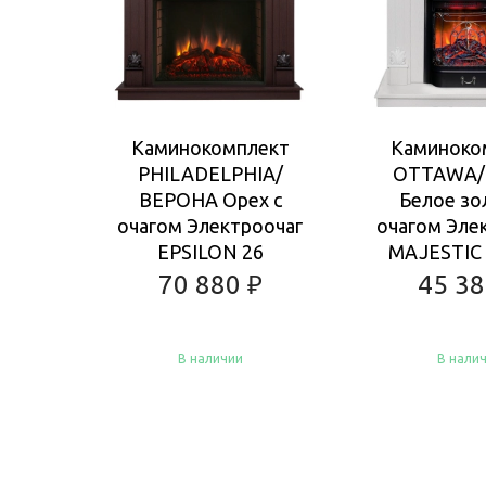
Каминокомплект
Каминоко
PHILADELPHIA/
OTTAWA/
ВЕРОНА Орех с
Белое зо
очагом Электроочаг
очагом Эле
EPSILON 26
MAJESTIC 
70 880
₽
45 3
В наличии
В нали
Купить
Купить