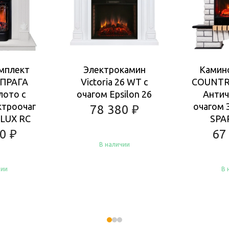
мплект
Электрокамин
Камин
ПРАГА
Victoria 26 WT с
COUNTR
лото с
очагом Epsilon 26
Антич
ктроочаг
очагом 
78 380
₽
LUX RC
SPA
80
₽
67
В наличии
чии
В 
Купить
Ку